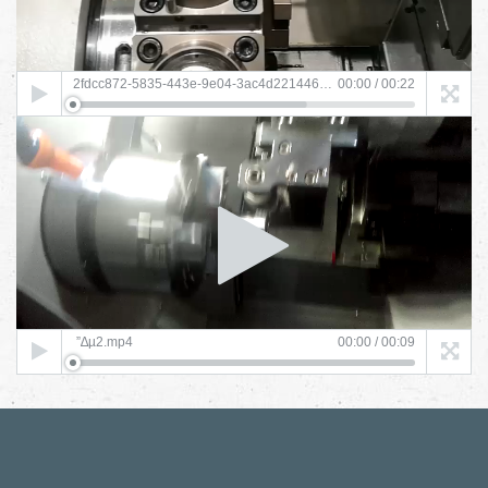
2fdcc872-5835-443e-9e04-3ac4d2214461.MP4
00:00
/
00:22
Video
Player
”∆µ2.mp4
00:00
/
00:09