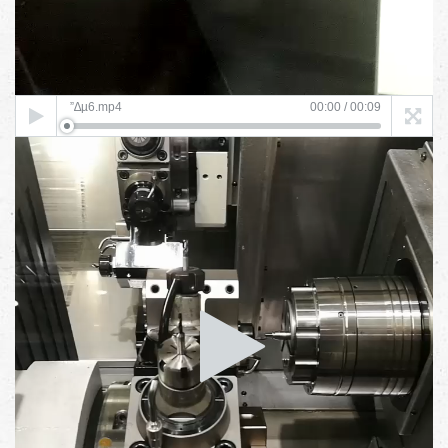
”∆µ6.mp4
00:00
/
00:09
Video
Player