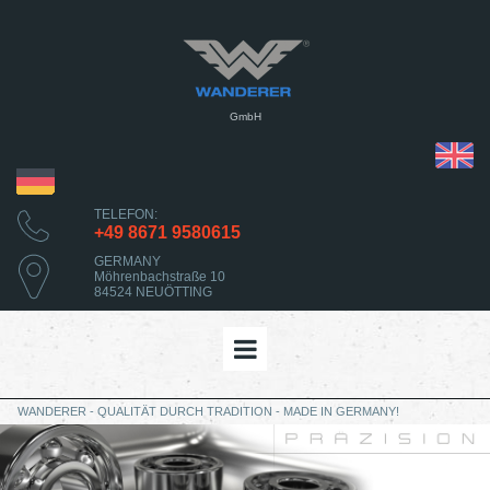
GmbH
TELEFON:
+49 8671 9580615
GERMANY
Möhrenbachstraße 10
84524 NEUÖTTING
WANDERER - QUALITÄT DURCH TRADITION - MADE IN GERMANY!