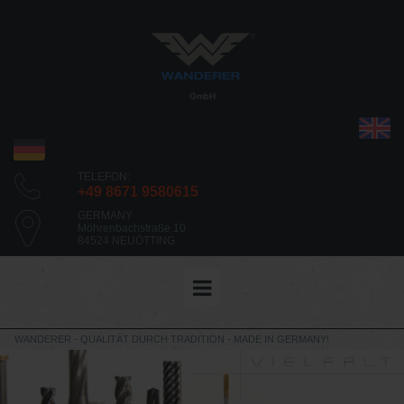
GmbH
TELEFON:
+49 8671 9580615
GERMANY
Möhrenbachstraße 10
84524 NEUÖTTING
WANDERER - QUALITÄT DURCH TRADITION - MADE IN GERMANY!